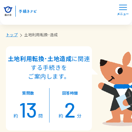
メニュー
トップ
土地利用転換･造成
土地利用転換･土地造成
に関連
する手続きを
ご案内します。
質問数
回答時間
13
2
約
問
約
分